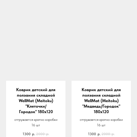
Коврик детский для
Коврик детский для
ползания складной
ползания складной
WellMat (Meitoku)
WellMat (Meitoku)
"Клеточки/
"Медведь/Городок"
Городок" 180х120
180х120
отгружается кратно коробки
отгружается кратно коробки
16 шт
16 шт
1300
р.
2000
р.
1300
р.
2000
р.