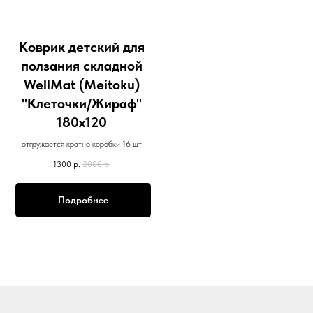
Коврик детский для
ползания складной
WellMat (Meitoku)
"Клеточки/Жираф"
180x120
отгружается кратно коробки 16 шт
1300
р.
2000
р.
Подробнее