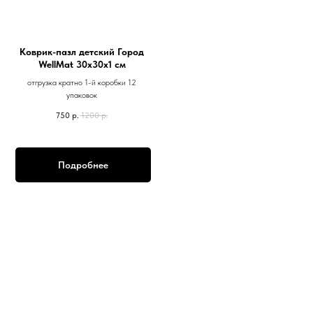
Коврик-пазл детский Город
WellMat 30х30х1 см
отгрузка кратно 1-й коробки 12
упаковок
750
р.
1200
р.
Подробнее