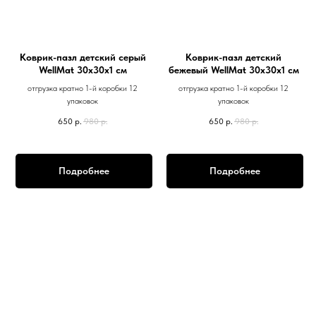
Коврик-пазл детский серый
Коврик-пазл детский
WellMat 30х30х1 см
бежевый WellMat 30х30х1 см
отгрузка кратно 1-й коробки 12
отгрузка кратно 1-й коробки 12
упаковок
упаковок
650
р.
980
р.
650
р.
980
р.
Подробнее
Подробнее