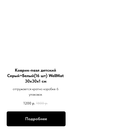
Коврик-пазл детский
Серый+Белый(16 шт) WellMat
30х30х1 см
отгружается кратно коробке 6
упаковок
1200
р.
1800
р.
Подробнее