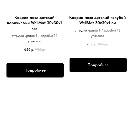
Коврик-пазл детский
Коврик-пазл детский голубой
коричневый WellMat 30х30х1
WellMat 30х30х1 см
см
отгрузка кратно 1-й коробки 12
отгрузка кратно 1-й коробки 12
упаковок
упаковок
650
р.
980
р.
650
р.
980
р.
Подробнее
Подробнее