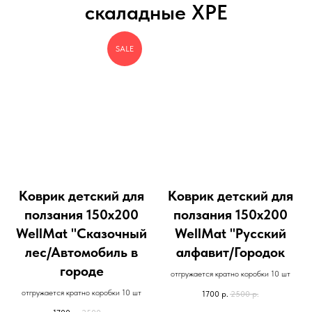
скаладные XPE
SALE
Коврик детский для
Коврик детский для
ползания 150x200
ползания 150x200
WellMat "Сказочный
WellMat "Русский
лес/Автомобиль в
алфавит/Городок
городе
отгружается кратно коробки 10 шт
отгружается кратно коробки 10 шт
1700
р.
2500
р.