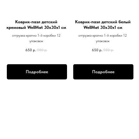
Коврик-пазл детский
Коврик-пазл детский белый
кремовый WellMat 30х30х1 см
WellMat 30х30х1 см
отгрузка кратно 1-й коробки 12
отгрузка кратно 1-й коробки 12
упаковок
упаковок
650
р.
980
р.
650
р.
980
р.
Подробнее
Подробнее