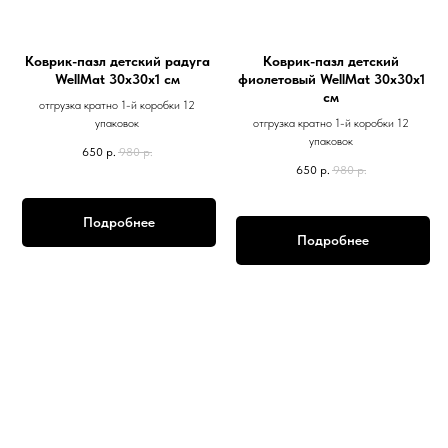
Коврик-пазл детский радуга
Коврик-пазл детский
WellMat 30х30х1 см
фиолетовый WellMat 30х30х1
см
отгрузка кратно 1-й коробки 12
упаковок
отгрузка кратно 1-й коробки 12
упаковок
650
р.
980
р.
650
р.
980
р.
Подробнее
Подробнее