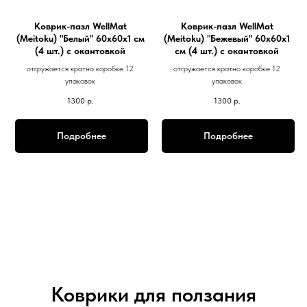
Коврик-пазл WellMat
Коврик-пазл WellMat
(Meitoku) "Белый" 60x60x1 см
(Meitoku) "Бежевый" 60x60x1
(4 шт.) с окантовкой
см (4 шт.) с окантовкой
отгружается кратно коробке 12
отгружается кратно коробке 12
упаковок
упаковок
1300
р.
1300
р.
Подробнее
Подробнее
Коврики для ползания