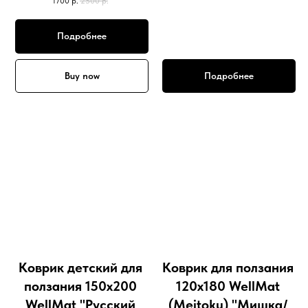
1700
р.
2500
р.
Подробнее
Buy now
Подробнее
Коврик детский для
Коврик для ползания
ползания 150x200
120х180 WellMat
WellMat "Русский
(Meitoku) "Мишка/