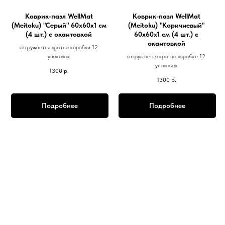
Коврик-пазл WellMat
Коврик-пазл WellMat
(Meitoku) "Серый" 60x60x1 см
(Meitoku) "Коричневый"
(4 шт.) с окантовкой
60x60x1 см (4 шт.) с
окантовкой
отгружается кратно коробки 12
упаковок
отгружается кратно коробке 12
упаковок
1300
р.
1300
р.
Подробнее
Подробнее