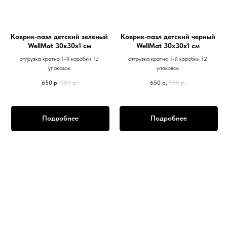
Коврик-пазл детский зеленый
Коврик-пазл детский черный
WellMat 30х30х1 см
WellMat 30х30х1 см
отгрузка кратно 1-й коробки 12
отгрузка кратно 1-й коробки 12
упаковок
упаковок
650
р.
980
р.
650
р.
980
р.
Подробнее
Подробнее