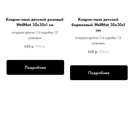
Коврик-пазл детский розовый
Коврик-пазл детский
WellMat 30х30х1 см
бирюзовый WellMat 30х30х1
см
отгрузка кратно 1-й коробки 12
упаковок
отгрузка кратно 1-й коробки 12
упаковок
650
р.
980
р.
650
р.
980
р.
Подробнее
Подробнее