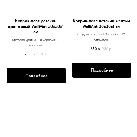
Коврик-пазл детский
Коврик-пазл детский желтый
оранжевый WellMat 30х30х1
WellMat 30х30х1 см
см
отгрузка кратно 1-й коробки 12
отгрузка кратно 1-й коробки 12
упаковок
упаковок
650
р.
980
р.
650
р.
980
р.
Подробнее
Подробнее